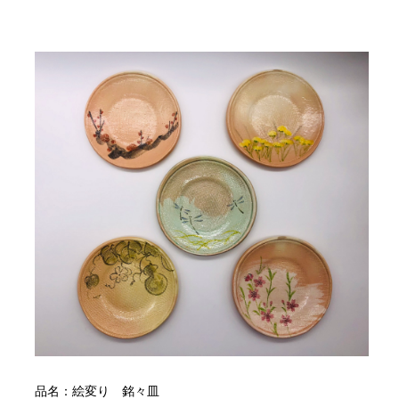
品名：絵変り 銘々皿