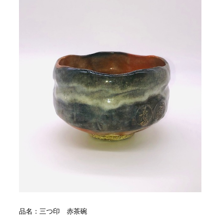
品名：三つ印 赤茶碗