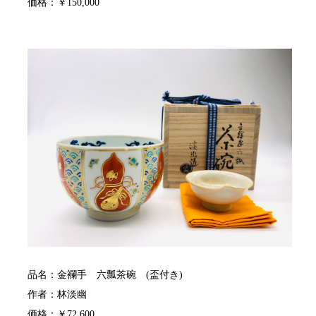
価格：￥150,000
品名：金襴手 六瓢茶碗 (盃付き)
作者：林淡幽
価格：￥72,600