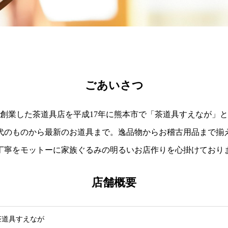
ごあいさつ
創業した茶道具店を平成17年に熊本市で「茶道具すえなが」
代のものから最新のお道具まで。逸品物からお稽古用品まで揃
丁寧をモットーに家族ぐるみの明るいお店作りを心掛けており
店舗概要
茶道具すえなが