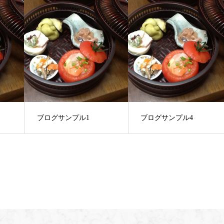
ブログサンプル1
ブログサンプル4