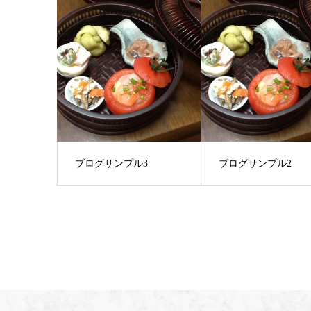
ブログサンプル3
ブログサンプル2