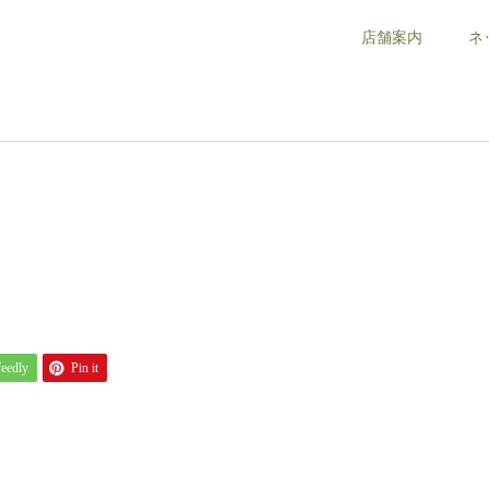
店舗案内
ネ
feedly
Pin it