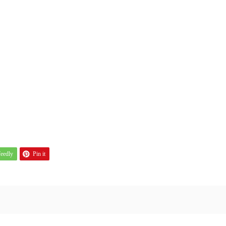
feedly
Pin it