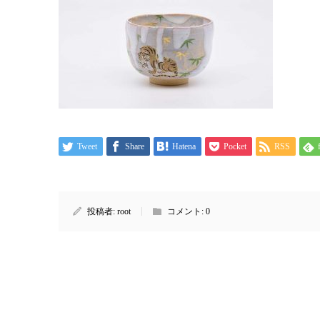
Tweet
Share
Hatena
Pocket
RSS
投稿者:
root
コメント:
0