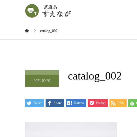
catalog_002
catalog_002
2021.09.29
Tweet
Share
Hatena
Pocket
RSS